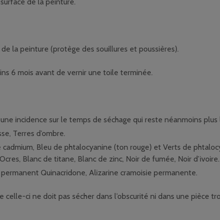
a surface de la peinture.
 de la peinture (protège des souillures et poussières).
ins 6 mois avant de vernir une toile terminée.
 une incidence sur le temps de séchage qui reste néanmoins plus l
sse, Terres d’ombre.
e cadmium, Bleu de phtalocyanine (ton rouge) et Verts de phtalo
cres, Blanc de titane, Blanc de zinc, Noir de fumée, Noir d’ivoire.
e permanent Quinacridone, Alizarine cramoisie permanente.
se celle-ci ne doit pas sécher dans l’obscurité ni dans une pièce t