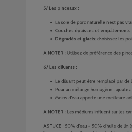
5/ Les pinceaux
:
La soie de porc naturelle n’est pas vr
Couches épaisses et empâtements
Dégradés et glacis
: choisissez les po
A NOTER :
Utilisez de préférence des pincea
6/ Les diluants
:
Le diluant peut être remplacé par de l
Pour un mélange homogène : ajoutez l
Moins d’eau apporte une meilleure ad
A NOTER :
Les médiums influent sur les car
ASTUCE :
50% d’eau + 50% d’huile de lin (d