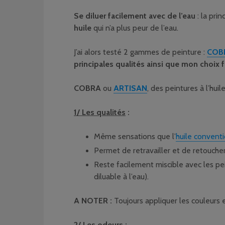
Se diluer facilement avec de l’eau
: la prin
huile
qui n’a plus peur de l’eau.
J’ai alors testé 2 gammes de peinture :
COB
principales qualités ainsi que mon choix f
COBRA
ou
ARTISAN
, des peintures à l’huile
1/ Les qualités
:
Même sensations que l’
huile convent
Permet de retravailler et de retouche
Reste facilement miscible avec les pei
diluable à l’eau).
A NOTER :
Toujours appliquer les couleurs 
2/ Les odeurs
: