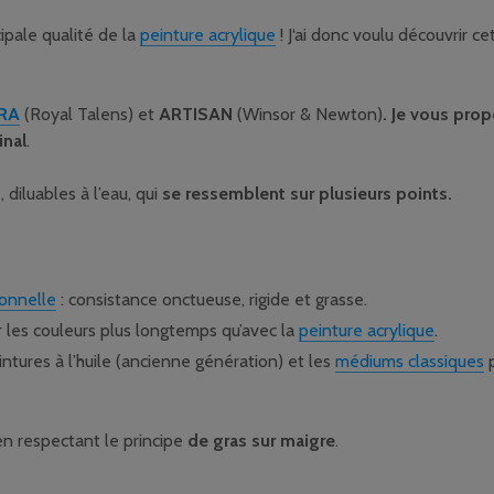
cipale qualité de la
peinture acrylique
! J‘ai donc voulu découvrir c
RA
(Royal Talens) et
ARTISAN
(Winsor & Newton)
. Je vous prop
inal
.
, diluables à l’eau, qui
se ressemblent sur plusieurs points.
ionnelle
: consistance onctueuse, rigide et grasse.
r les couleurs plus longtemps qu’avec la
peinture acrylique
.
ntures à l’huile (ancienne génération) et les
médiums classiques
p
en respectant le principe
de gras sur maigre
.