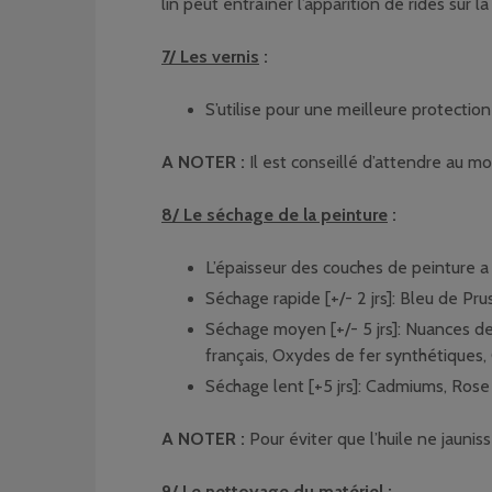
lin peut entraîner l’apparition de rides sur l
7/ Les vernis
:
S’utilise pour une meilleure protection
A NOTER :
Il est conseillé d’attendre au mo
8/ Le séchage de la peinture
:
L’épaisseur des couches de peinture a
Séchage rapide [+/- 2 jrs]: Bleu de Pru
Séchage moyen [+/- 5 jrs]: Nuances d
français, Oxydes de fer synthétiques, O
Séchage lent [+5 jrs]: Cadmiums, Ros
A NOTER :
Pour éviter que l’huile ne jaunis
9/ Le nettoyage du matériel
: