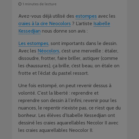
1 minutes de lecture
Avez-vous déjà utilisé des
estompes
avec les
craies à la cire Neocolors
? L’artiste
Isabelle
Kessedjian
nous donne son avis :
Les estompes
, sont importants dans le dessin.
Avec les
Néocolors
, c’est une merveille : étaler,
dissoudre, frotter, faire briller, astiquer (comme
les chaussures), ça brille, c’est beau, on étale on
frotte et l’éclat du pastel ressort.
Une fois estompé, on peut revenir dessus à
volonté. C’est la liberté : reprendre et
reprendre son dessin à l’infini, revenir pour les
nuances, le repentir n’existe pas, ce n’est que du
bonheur. Les élèves d’Isabelle Kessedjian ont
dessiné les craies aquarellables Necolor II avec
les craies aquarellables Neocolor II.