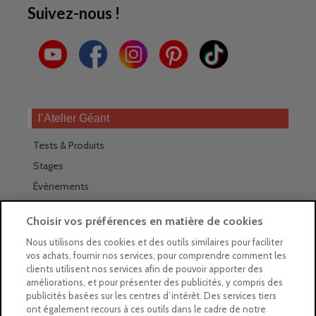
Suivez-nous !
l’Atelier Géant
Tests & Produits
Stages
Évènements
Les magasins Géants
Choisir vos préférences en matière de cookies
Trouver nos magasins
Nous utilisons des cookies et des outils similaires pour faciliter
vos achats, fournir nos services, pour comprendre comment les
La newsletter des magasins
clients utilisent nos services afin de pouvoir apporter des
améliorations, et pour présenter des publicités, y compris des
Feuilleter le Guide
publicités basées sur les centres d’intérêt. Des services tiers
ont également recours à ces outils dans le cadre de notre
Gratuit : intégrer le Guide