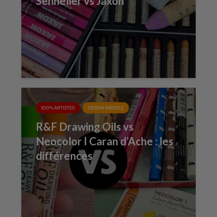
Sennelier vs Jaxon
100% ARTISTES
DESSIN PASTELS
R&F Drawing Oils vs
Neocolor I Caran d’Ache : les
différences