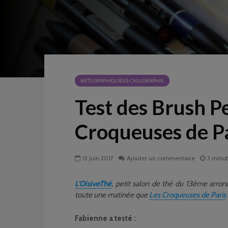
ARTS GRAPHIQUES & CALLIGRAPHIE
Test des Brush P
Croqueuses de P
12 juin 2017
Ajouter un commentaire
3 minut
L’OisiveThé
, petit salon de thé du 13ème arrond
toute une matinée que
Les Croqueuses de Paris
Fabienne a testé :