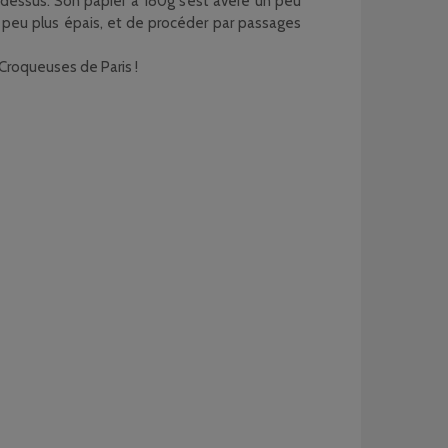
e dessus. Son papier à 180g s’est avéré un peu
 un peu plus épais, et de procéder par passages
 Croqueuses de Paris !