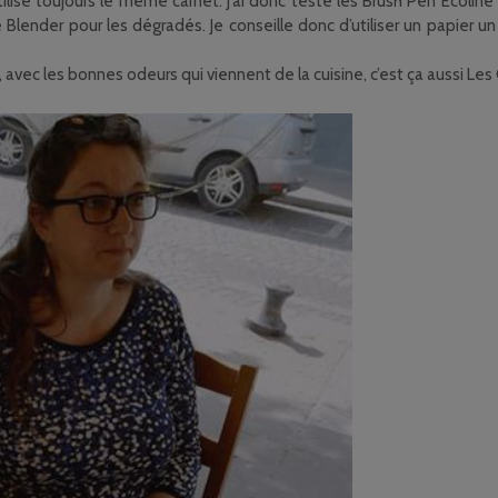
ilise toujours le même carnet. J’ai donc testé les Brush Pen Ecolin
 le Blender pour les dégradés. Je conseille donc d’utiliser un papier
 avec les bonnes odeurs qui viennent de la cuisine, c’est ça aussi Les