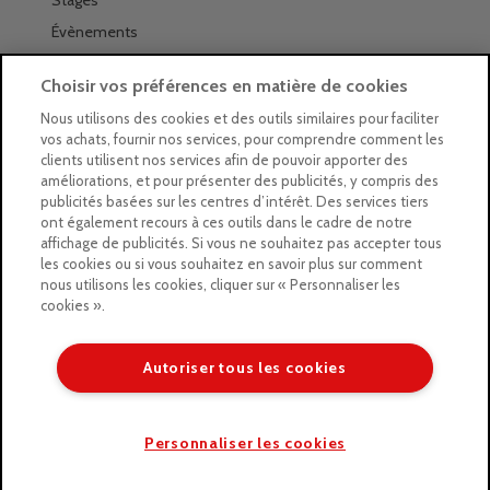
Stages
Évènements
Les magasins Géants
Choisir vos préférences en matière de cookies
Trouver nos magasins
Nous utilisons des cookies et des outils similaires pour faciliter
vos achats, fournir nos services, pour comprendre comment les
La newsletter des magasins
clients utilisent nos services afin de pouvoir apporter des
améliorations, et pour présenter des publicités, y compris des
Feuilleter le Guide
publicités basées sur les centres d’intérêt. Des services tiers
ont également recours à ces outils dans le cadre de notre
Gratuit : intégrer le Guide
affichage de publicités. Si vous ne souhaitez pas accepter tous
les cookies ou si vous souhaitez en savoir plus sur comment
Marques Beaux-Arts
nous utilisons les cookies, cliquer sur « Personnaliser les
cookies ».
Matériel pour l’aquarelle
Matériel pour l’acrylique
Autoriser tous les cookies
Matériel pour l’huile
Copyright © 2026 LE GEANT DES BEAUX ARTS
Personnaliser les cookies
/* ]]> */