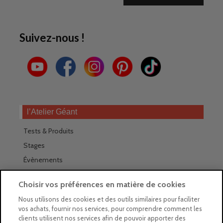
Suivez-nous !
l’Atelier Géant
Tests & Produits
Stages
Évènements
Les magasins Géants
Choisir vos préférences en matière de cookies
Trouver nos magasins
Nous utilisons des cookies et des outils similaires pour faciliter
vos achats, fournir nos services, pour comprendre comment les
La newsletter des magasins
clients utilisent nos services afin de pouvoir apporter des