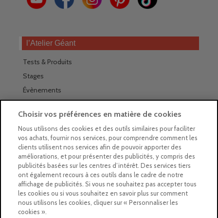
l’Atelier Géant
Tests & Produits
Stages
Évènements
Les magasins Géants
Choisir vos préférences en matière de cookies
Trouver nos magasins
Nous utilisons des cookies et des outils similaires pour faciliter
vos achats, fournir nos services, pour comprendre comment les
La newsletter des magasins
clients utilisent nos services afin de pouvoir apporter des
améliorations, et pour présenter des publicités, y compris des
Feuilleter le Guide
publicités basées sur les centres d’intérêt. Des services tiers
ont également recours à ces outils dans le cadre de notre
Gratuit : intégrer le Guide
affichage de publicités. Si vous ne souhaitez pas accepter tous
les cookies ou si vous souhaitez en savoir plus sur comment
Marques Beaux-Arts
nous utilisons les cookies, cliquer sur « Personnaliser les
cookies ».
Matériel pour l’aquarelle