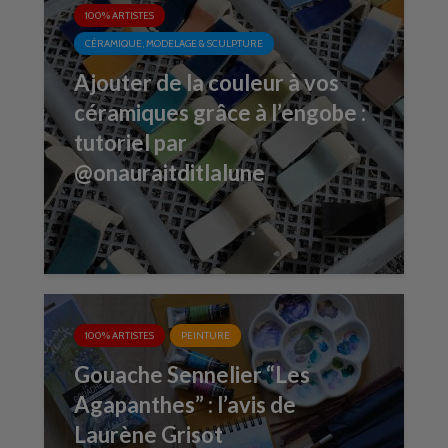
100% ARTISTES
CÉRAMIQUE, MODELAGE & SCULPTURE
Ajouter de la couleur à vos
céramiques grâce à l’engobe :
tutoriel par
@onauraitditlalune
100% ARTISTES
PEINTURE
Gouache Sennelier “Les
Agapanthes” : l’avis de
Laurène Grisot