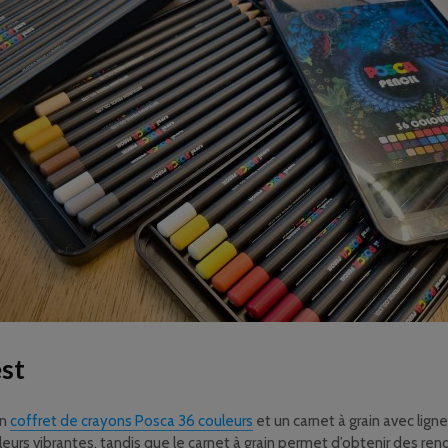
est
un
coffret de crayons Posca 36 couleurs
et un carnet à grain avec ligne
urs vibrantes, tandis que le carnet à grain permet d’obtenir des rend