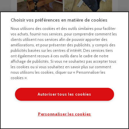
Choisir vos préférences en matière de cookies
Une idée de cadeau ?
Nous utilisons des cookies et des outils similaires pour faciliter
vos achats, fournir nos services, pour comprendre comment les
clients utilisent nos services afin de pouvoir apporter des
Il est vrai que ce n’est pas du
matériel à petit
améliorations, et pour présenter des publicités, y compris des
prix
. Cette lampe Aura peut donc se
publicités basées sur les centres d’intérêt. Des services tiers
transformer en un super cadeau. Si vous avez
ont également recours à ces outils dans le cadre de notre
un ami photographe ou un proche artiste, c’est
affichage de publicités. Si vous ne souhaitez pas accepter tous
les cookies ou si vous souhaitez en savoir plus sur comment
un cadeau plutôt utile à l’atelier.
nous utilisons les cookies, cliquer sur « Personnaliser les
cookies ».
Pourquoi ne pas envisager une cagnotte
collective entre amis ou en famille, pour rendre
l’achat accessible ? Une manière plutôt bien
Autoriser tous les cookies
pensée pour célébrer une occasion spéciale
tout en offrant un outil qui améliorera le travail
Personnaliser les cookies
d’un artiste.