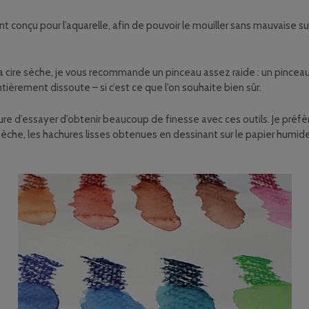
 conçu pour l’aquarelle, afin de pouvoir le mouiller sans mauvaise sur
la cire sèche, je vous recommande un pinceau assez raide : un pince
entièrement dissoute – si c’est ce que l’on souhaite bien sûr.
ature d’essayer d’obtenir beaucoup de finesse avec ces outils. Je préfèr
aie sèche, les hachures lisses obtenues en dessinant sur le papier humid