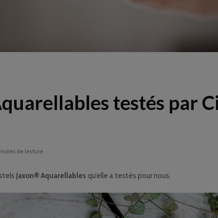
quarellables testés par C
inutes de lecture
stels
Jaxon® Aquarellables
qu’elle a testés pour nous.