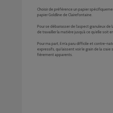
Choisir de préférence un papier spécifiquement
papier Goldline de Clairefontaine.
Pour se débarrasser de l’aspect granuleux de 
de travailler la matière jusqu’à ce qu’elle soit 
Pour ma part, il m’a paru difficile et contre-n
expressifs, qui laissent voir le grain de la cr
fièrement apparents.