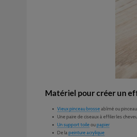
Matériel pour créer un e
Vieux pinceau brosse
abîmé ou pinceau à
Une paire de ciseaux à effiler les cheve
Un support toile
ou
papier
De la
peinture acrylique