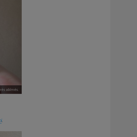
très abîmés.
i
.