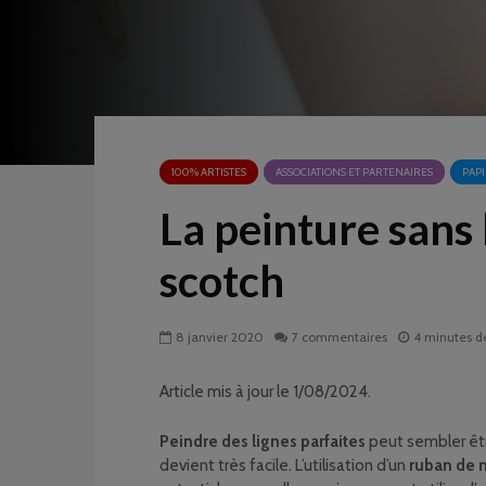
100% ARTISTES
ASSOCIATIONS ET PARTENAIRES
PAP
La peinture sans 
scotch
8 janvier 2020
7 commentaires
4 minutes d
Article mis à jour le 1/08/2024.
Peindre des lignes parfaites
peut sembler êtr
devient très facile. L’utilisation d’un
ruban de 