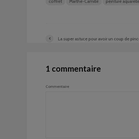
coffret
Marthe-Camille
peinture aquarell
La super astuce pour avoir un coup de pin
1 commentaire
Commentaire