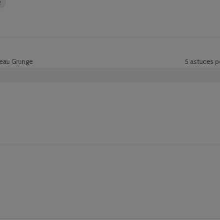
e
ceau Grunge
5 astuces p