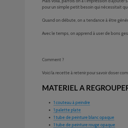
Mais voilà, parfois on a l’impression d’ajoute
pour un simple petit besoin qui nécessitait qu
Quand on débute, on a tendance à être génére
Avec le temps, on apprend à user de bons ges
Comment ?
Voici la recette à retenir pour savoir doser co
MATERIEL A REGROUPER
1 couteau à peindre
1 palette plate
1 tube de peinture blanc opaque
1 tube de peinture rouge opaque