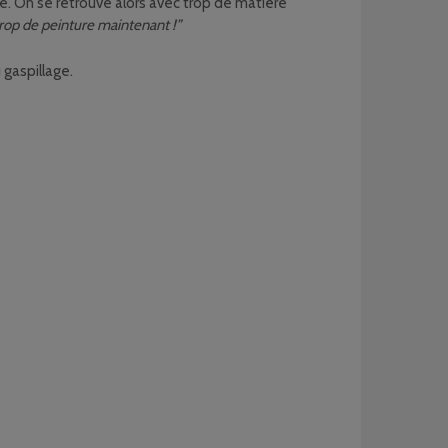
ée. On se retrouve alors avec trop de matière
 trop de peinture maintenant !”
gaspillage.