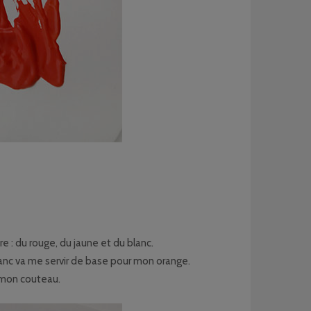
re : du rouge, du jaune et du blanc.
blanc va me servir de base pour mon orange.
e mon couteau.