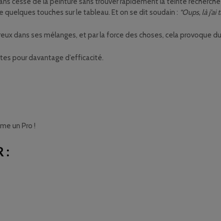
r sans cesse de la peinture sans trouver rapidement la teinte recherch
e quelques touches sur le tableau. Et on se dit soudain :
“Oups, là j’ai
ux dans ses mélanges, et par la force des choses, cela provoque du 
tes pour davantage d’efficacité.
mme un Pro !
 :