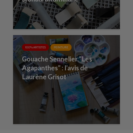
100% ARTISTES
PEINTURE
Gouache Sennelier “Les
Agapanthes” : l’avis de
Laurène Grisot