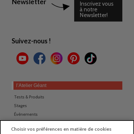
Newsletter
Inscrivez vous
à notre
Newsletter!
Suivez-nous !
l’Atelier Géant
Tests & Produits
Stages
Évènements
Les magasins Géants
Choisir vos préférences en matière de cookies