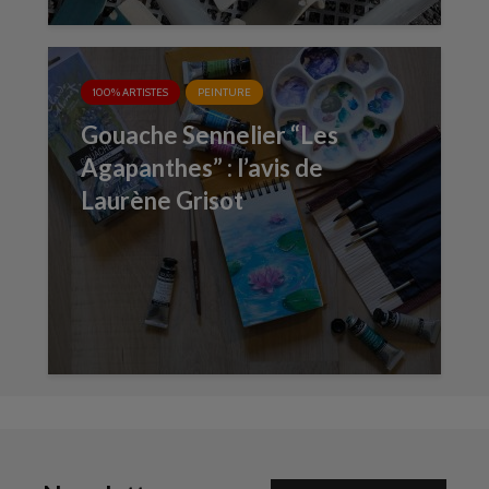
100% ARTISTES
PEINTURE
Gouache Sennelier “Les
Agapanthes” : l’avis de
Laurène Grisot