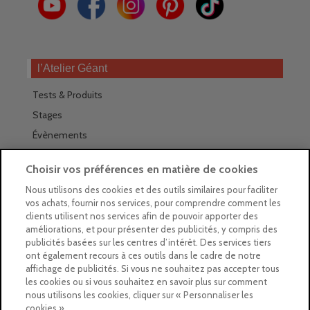
l’Atelier Géant
Tests & Produits
Stages
Évènements
Les magasins Géants
Choisir vos préférences en matière de cookies
Trouver nos magasins
Nous utilisons des cookies et des outils similaires pour faciliter
vos achats, fournir nos services, pour comprendre comment les
La newsletter des magasins
clients utilisent nos services afin de pouvoir apporter des
améliorations, et pour présenter des publicités, y compris des
Feuilleter le Guide
publicités basées sur les centres d’intérêt. Des services tiers
ont également recours à ces outils dans le cadre de notre
Gratuit : intégrer le Guide
affichage de publicités. Si vous ne souhaitez pas accepter tous
les cookies ou si vous souhaitez en savoir plus sur comment
Marques Beaux-Arts
nous utilisons les cookies, cliquer sur « Personnaliser les
cookies ».