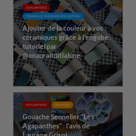
100% ARTISTES
CÉRAMIQUE, MODELAGE & SCULPTURE
Ajouter de la couleur à vos
céramiques grâce à l’engobe :
tutoriel par
@onauraitditlalune
100% ARTISTES
PEINTURE
Gouache Sennelier “Les
Agapanthes” : l’avis de
Laurène Grisot