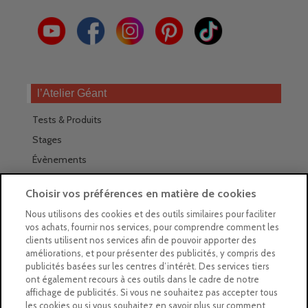
l’Atelier Géant
Tests & Produits
Stages
Évènements
Les magasins Géants
Choisir vos préférences en matière de cookies
Trouver nos magasins
Nous utilisons des cookies et des outils similaires pour faciliter
vos achats, fournir nos services, pour comprendre comment les
La newsletter des magasins
clients utilisent nos services afin de pouvoir apporter des
améliorations, et pour présenter des publicités, y compris des
Feuilleter le Guide
publicités basées sur les centres d’intérêt. Des services tiers
ont également recours à ces outils dans le cadre de notre
Gratuit : intégrer le Guide
affichage de publicités. Si vous ne souhaitez pas accepter tous
les cookies ou si vous souhaitez en savoir plus sur comment