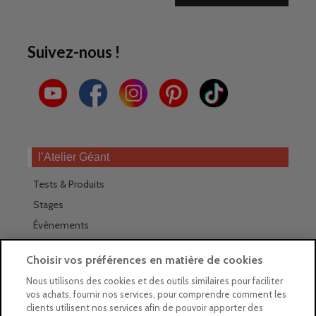
Suivez-nous !
l’Atelier Géant
Tests & Produits
Stages
Évènements
Les magasins Géants
Choisir vos préférences en matière de cookies
Trouver nos magasins
Nous utilisons des cookies et des outils similaires pour faciliter
vos achats, fournir nos services, pour comprendre comment les
La newsletter des magasins
clients utilisent nos services afin de pouvoir apporter des