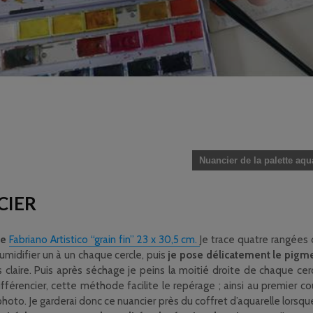
Nuancier de la palette aqu
CIER
le
Fabriano Artistico “grain fin” 23 x 30,5 cm.
Je trace quatre rangées 
midifier un à un chaque cercle, puis
je pose délicatement le pigmen
lus claire. Puis après séchage je peins la moitié droite de chaque cer
fférencier, cette méthode facilite le repérage ; ainsi au premier c
photo. Je garderai donc ce nuancier près du coffret d’aquarelle lorsque