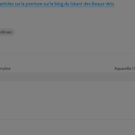
rticles sur la peinture sur le blog du Géant des Beaux-Arts
elinais
Amylee
Aquarelle I