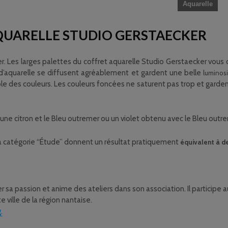
Aquarelle
QUARELLE STUDIO GERSTAECKER
er. Les larges palettes du coffret aquarelle Studio Gerstaecker vous
 d’aquarelle se diffusent agréablement et gardent une belle
luminos
des couleurs. Les couleurs foncées ne saturent pas trop et gardent le
une citron et le Bleu outremer ou un violet obtenu avec le Bleu outrem
la catégorie “Étude” donnent un résultat pratiquement
équivalent à d
sa passion et anime des ateliers dans son association. Il participe au
e ville de la région nantaise.
.