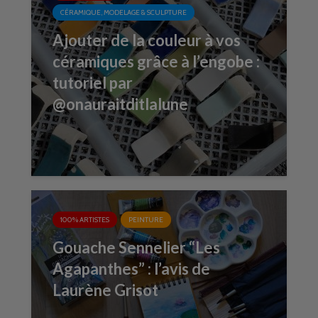
CÉRAMIQUE, MODELAGE & SCULPTURE
Ajouter de la couleur à vos
céramiques grâce à l’engobe :
tutoriel par
@onauraitditlalune
100% ARTISTES
PEINTURE
Gouache Sennelier “Les
Agapanthes” : l’avis de
Laurène Grisot