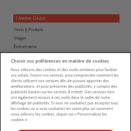
l’Atelier Géant
Tests & Produits
Stages
Évènements
Les magasins Géants
Choisir vos préférences en matière de cookies
Trouver nos magasins
Nous utilisons des cookies et des outils similaires pour faciliter
vos achats, fournir nos services, pour comprendre comment les
La newsletter des magasins
clients utilisent nos services afin de pouvoir apporter des
améliorations, et pour présenter des publicités, y compris des
Feuilleter le Guide
publicités basées sur les centres d’intérêt. Des services tiers
ont également recours à ces outils dans le cadre de notre
Gratuit : intégrer le Guide
affichage de publicités. Si vous ne souhaitez pas accepter tous
les cookies ou si vous souhaitez en savoir plus sur comment
Marques Beaux-Arts
nous utilisons les cookies, cliquer sur « Personnaliser les
cookies ».
Matériel pour l’aquarelle
Matériel pour l’acrylique