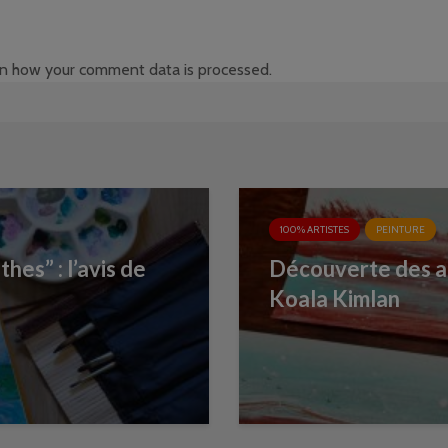
n how your comment data is processed
.
100% ARTISTES
PEINTURE
es” : l’avis de
Découverte des ac
Koala Kimlan