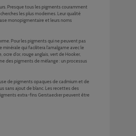
uleurs. Presque tous les pigments couramment
recherches les plus modernes. Leur qualité
 à base monopigmentaire et leurs noms
orme. Pour les pigments qui ne peuvent pas
 minérale qui facilitera l’amalgame avec le
ocre d’or, rouge anglais, vert de Hooker,
rigine des pigments de mélange : un processus
ieuse de pigments opaques de cadmium et de
nus sans ajout de blanc. Les recettes des
igments extra-fins Gerstaecker peuvent être