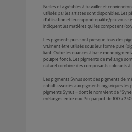
Faciles et agréables à travailler et convien
utilisés par les artistes sont disponibles. Les
d’utilisation et leur rapport qualité/prix vou
indiquent les matières qui les composent (oxyd
Les pigments purs sont presque tous des pigm
vraiment être utilisés sous leur forme pure (p
liant. Outre les nuances à base monopigmentai
pourpre foncé. Les pigments de mélange sont su
naturel combine des composants colorants à d
Les pigments Synus sont des pigments de mé
cobalt associés aux pigments organiques les pl
pigments Synus – dont le nom vient de “Syne
mélangés entre eux. Prix par pot de 100 à 250 