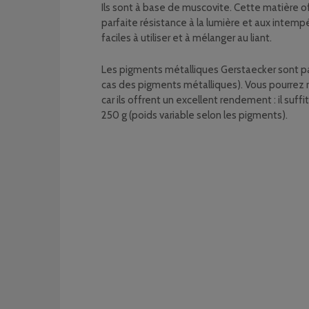
Ils sont à base de muscovite. Cette matière o
parfaite résistance à la lumière et aux intempé
faciles à utiliser et à mélanger au liant.
Les pigments métalliques Gerstaecker sont par
cas des pigments métalliques). Vous pourrez r
car ils offrent un excellent rendement : il suf
250 g (poids variable selon les pigments).