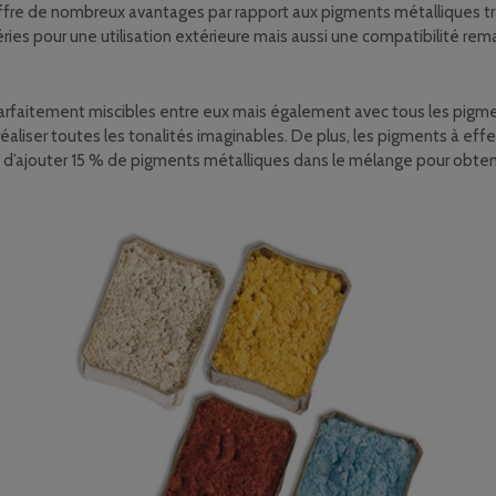
ffre de nombreux avantages par rapport aux pigments métalliques tra
ries pour une utilisation extérieure mais aussi une compatibilité remar
faitement miscibles entre eux mais également avec tous les pigments
éaliser toutes les tonalités imaginables. De plus, les pigments à e
fit d’ajouter 15 % de pigments métalliques dans le mélange pour obteni