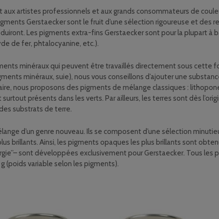
dront aux artistes professionnels et aux grands consommateurs de co
 pigments Gerstaecker sont le fruit d’une sélection rigoureuse et des 
s séduiront. Les pigments extra-fins Gerstaecker sont pour la plupart
e de fer, phtalocyanine, etc.).
ents minéraux qui peuvent être travaillés directement sous cette f
igments minéraux, suie), nous vous conseillons d’ajouter une substance
re, nous proposons des pigments de mélange classiques : lithopone, 
rtout présents dans les verts. Par ailleurs, les terres sont dès l’o
es substrats de terre.
lange d’un genre nouveau. Ils se composent d’une sélection minut
us brillants. Ainsi, les pigments opaques les plus brillants sont obte
rgie”– sont développées exclusivement pour Gerstaecker. Tous les p
g (poids variable selon les pigments).