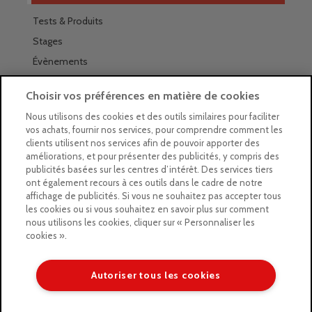
Tests & Produits
Stages
Évènements
Les magasins Géants
Choisir vos préférences en matière de cookies
Trouver nos magasins
Nous utilisons des cookies et des outils similaires pour faciliter
vos achats, fournir nos services, pour comprendre comment les
La newsletter des magasins
clients utilisent nos services afin de pouvoir apporter des
améliorations, et pour présenter des publicités, y compris des
Feuilleter le Guide
publicités basées sur les centres d’intérêt. Des services tiers
ont également recours à ces outils dans le cadre de notre
Gratuit : intégrer le Guide
affichage de publicités. Si vous ne souhaitez pas accepter tous
les cookies ou si vous souhaitez en savoir plus sur comment
Marques Beaux-Arts
nous utilisons les cookies, cliquer sur « Personnaliser les
cookies ».
Matériel pour l’aquarelle
Matériel pour l’acrylique
Autoriser tous les cookies
Matériel pour l’huile