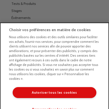
Tests & Produits
Stages
Évènements
Les magasins Géants
Choisir vos préférences en matière de cookies
Trouver nos magasins
Nous utilisons des cookies et des outils similaires pour faciliter
vos achats, fournir nos services, pour comprendre comment les
La newsletter des magasins
clients utilisent nos services afin de pouvoir apporter des
améliorations, et pour présenter des publicités, y compris des
Feuilleter le Guide
publicités basées sur les centres d’intérêt. Des services tiers
ont également recours à ces outils dans le cadre de notre
Gratuit : intégrer le Guide
affichage de publicités. Si vous ne souhaitez pas accepter tous
les cookies ou si vous souhaitez en savoir plus sur comment
Marques Beaux-Arts
nous utilisons les cookies, cliquer sur « Personnaliser les
cookies ».
Matériel pour l’aquarelle
Matériel pour l’acrylique
Autoriser tous les cookies
Matériel pour l’huile
Copyright © 2026 LE GEANT DES BEAUX ARTS