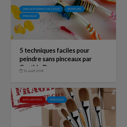
L'ATELIER GÉANT CHEZ VOUS
PEINTURE
PINCEAUX
5 techniques faciles pour
peindre sans pinceaux par
Cynthia Dormeyer
22 août 2018
100% ARTISTES
PINCEAUX