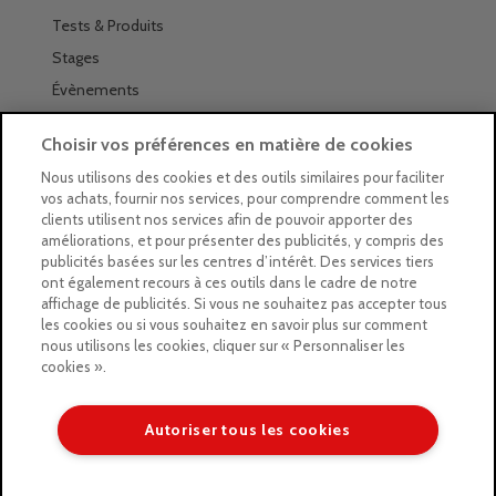
Tests & Produits
Stages
Évènements
Les magasins Géants
Choisir vos préférences en matière de cookies
Trouver nos magasins
Nous utilisons des cookies et des outils similaires pour faciliter
vos achats, fournir nos services, pour comprendre comment les
La newsletter des magasins
clients utilisent nos services afin de pouvoir apporter des
améliorations, et pour présenter des publicités, y compris des
Feuilleter le Guide
publicités basées sur les centres d’intérêt. Des services tiers
ont également recours à ces outils dans le cadre de notre
Gratuit : intégrer le Guide
affichage de publicités. Si vous ne souhaitez pas accepter tous
les cookies ou si vous souhaitez en savoir plus sur comment
Marques Beaux-Arts
nous utilisons les cookies, cliquer sur « Personnaliser les
cookies ».
Matériel pour l’aquarelle
Matériel pour l’acrylique
Autoriser tous les cookies
Matériel pour l’huile