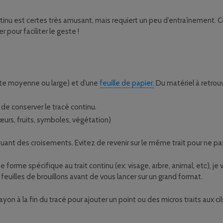
ontinu est certes très amusant, mais requiert un peu d’entraînement. 
 pour faciliter le geste !
te moyenne ou large) et d’une
feuille de papier.
Du matériel à retrou
 de conserver le tracé continu.
rs, fruits, symboles, végétation)
uant des croisements. Evitez de revenir sur le même trait pour ne pas
’une forme spécifique au trait continu (ex: visage, arbre, animal, etc),
feuilles de brouillons avant de vous lancer sur un grand format.
on à la fin du tracé pour ajouter un point ou des micros traits aux ci