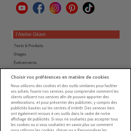
l’Atelier Géant
Tests & Produits
Stages
Évènements
Les magasins Géants
Choisir vos préférences en matière de cookies
Trouver nos magasins
Nous utilisons des cookies et des outils similaires pour faciliter
vos achats, fournir nos services, pour comprendre comment les
La newsletter des magasins
clients utilisent nos services afin de pouvoir apporter des
améliorations, et pour présenter des publicités, y compris des
Feuilleter le Guide
publicités basées sur les centres d’intérêt. Des services tiers
ont également recours à ces outils dans le cadre de notre
Gratuit : intégrer le Guide
affichage de publicités. Si vous ne souhaitez pas accepter tous
les cookies ou si vous souhaitez en savoir plus sur comment
Marques Beaux-Arts
nous utilisons les cookies, cliquer sur « Personnaliser les