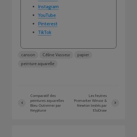
Instagram
YouTube
Pinterest
TikTok
canson
Céline Vasseur
papier
peinture aquarelle
Comparatif des
Les feutres
peintures aquarelles
Promarker Winsor &
Bleu Outremer par
Newton testés par
Neyptune
EloDraw