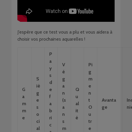
J’espère que ce test vous a plu et vous aidera à
choisir vos prochaines aquarelles !
P
a
V
Pi
y
é
g
s
S
g
m
d
iè
a
e
G
e
Q
g
n
n
a
f
u
e
(s
t
Avanta
In
m
a
al
s
a
O
ge
ni
m
b
it
o
n
u
e
ri
é
ci
s
tr
c
al
m
e
a