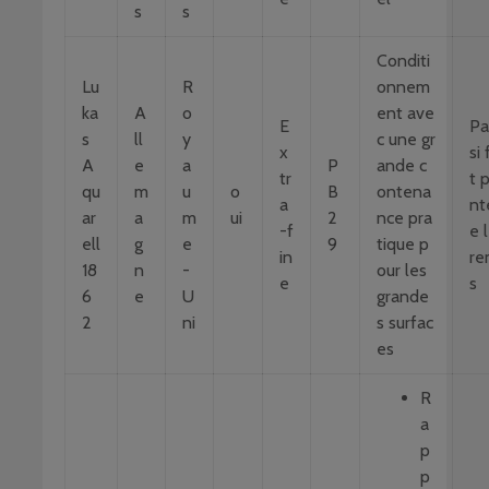
s
s
Conditi
Lu
R
onnem
ka
A
o
ent ave
E
Pa
s
ll
y
c une gr
x
si 
A
e
a
P
ande c
tr
t 
qu
m
u
o
B
ontena
a
nt
ar
a
m
ui
2
nce pra
-f
e 
ell
g
e
9
tique p
in
re
18
n
-
our les
e
s
6
e
U
grande
2
ni
s surfac
es
R
a
p
p