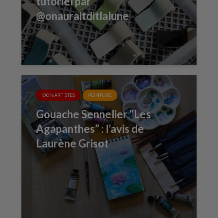
tutoriel par
@onauraitditlalune
100% ARTISTES
PEINTURE
Gouache Sennelier “Les
Agapanthes” : l’avis de
Laurène Grisot