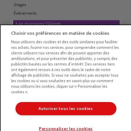
Stages
Évènements
Les magasins Géants
Choisir vos préférences en matière de cookies
Trouver nos magasins
Nous utilisons des cookies et des outils similaires pour faciliter
La newsletter des magasins
vos achats, fournir nos services, pour comprendre comment les
clients utilisent nos services afin de pouvoir apporter des
Feuilleter le Guide
améliorations, et pour présenter des publicités, y compris des
publicités basées sur les centres d’intérêt. Des services tiers
Gratuit : intégrer le Guide
ont également recours à ces outils dans le cadre de notre
affichage de publicités. Si vous ne souhaitez pas accepter tous
Marques Beaux-Arts
les cookies ou si vous souhaitez en savoir plus sur comment
nous utilisons les cookies, cliquer sur « Personnaliser les
Matériel pour l’aquarelle
cookies ».
Matériel pour l’acrylique
Matériel pour l’huile
Autoriser tous les cookies
Copyright © 2026 LE GEANT DES BEAUX ARTS
Personnaliser les cookies