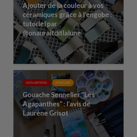
Ajouter de la couleur à vos
céramiques grâce à l’engobe :
tutoriel par
@onauraitditlalune
100% ARTISTES
PEINTURE
Gouache Sennelier “Les
Agapanthes” : l’avis de
Laurène Grisot