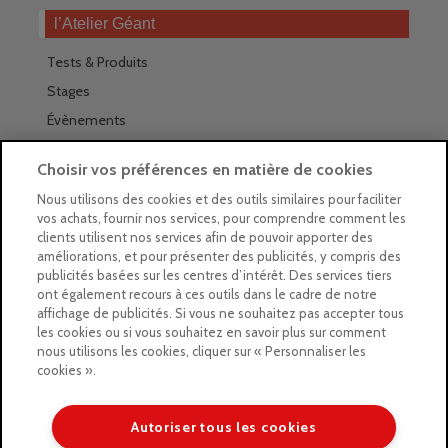
l’Atelier Géant
Tests & Produits
Stages
Évènements
Les magasins Géants
Choisir vos préférences en matière de cookies
Trouver nos magasins
Nous utilisons des cookies et des outils similaires pour faciliter
vos achats, fournir nos services, pour comprendre comment les
La newsletter des magasins
clients utilisent nos services afin de pouvoir apporter des
améliorations, et pour présenter des publicités, y compris des
Feuilleter le Guide
publicités basées sur les centres d’intérêt. Des services tiers
ont également recours à ces outils dans le cadre de notre
Gratuit : intégrer le Guide
affichage de publicités. Si vous ne souhaitez pas accepter tous
les cookies ou si vous souhaitez en savoir plus sur comment
Marques Beaux-Arts
nous utilisons les cookies, cliquer sur « Personnaliser les
cookies ».
Matériel pour l’aquarelle
Matériel pour l’acrylique
Autoriser tous les cookies
Matériel pour l’huile