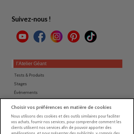
Suivez-nous !
l’Atelier Géant
Tests & Produits
Stages
Évènements
Les magasins Géants
Choisir vos préférences en matière de cookies
Trouver nos magasins
Nous utilisons des cookies et des outils similaires pour faciliter
vos achats, fournir nos services, pour comprendre comment les
La newsletter des magasins
clients utilisent nos services afin de pouvoir apporter des
améliorations, et pour présenter des publicités, y compris des