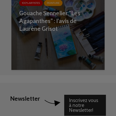
100% ARTISTES
PEINTURE
Gouache Sennelier “Les
Agapanthes” : l’avis de
Laurène Grisot
Newsletter
Inscrivez vous
à notre
Newsletter!