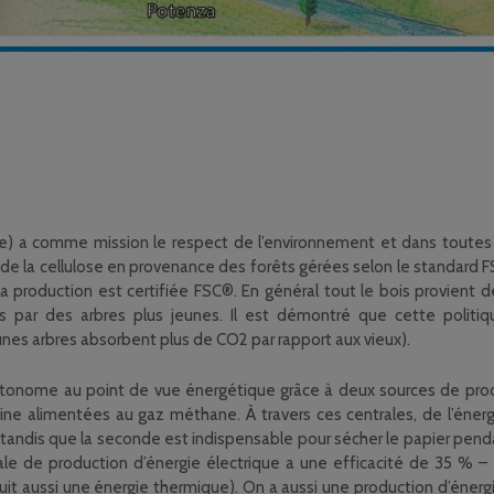
ie) a comme mission le respect de l’environnement et dans toutes s
e de la cellulose en provenance des forêts gérées selon le standard 
la production est certifiée FSC®. En général tout le bois provient d
 par des arbres plus jeunes. Il est démontré que cette politiqu
unes arbres absorbent plus de CO2 par rapport aux vieux).
autonome au point de vue énergétique grâce à deux sources de produ
ine alimentées au gaz méthane. À travers ces centrales, de l’énerg
tandis que la seconde est indispensable pour sécher le papier penda
rale de production d’énergie électrique a une efficacité de 35 % –
t aussi une énergie thermique). On a aussi une production d’énergi