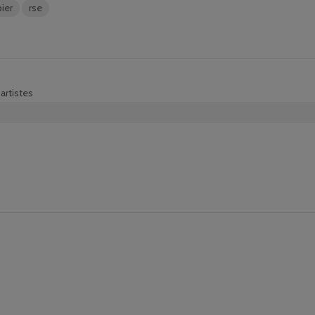
ier
rse
artistes