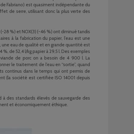
lle de Fabriano) est quasiment indépendante du
et de serre, utilisant donc la plus verte des
 (-28 %) et NOX(3) (-46 %) ont diminué tandis
res à la fabrication du papier, l’eau est une
, une eau de qualité et en grande quantité est
 %, de 52,4 l/kg papier à 29,5 l. Des exemples
e viande de porc on a besoin de 4 900 l. La
er le traitement de l’eau en “sortie”, quand
ents continus dans le temps qui ont permis de
t (la société est certifiée ISO 14001 depuis
ond à des standards élevés de sauvegarde des
alement et économiquement éthique.