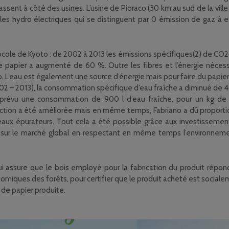
 passent à côté des usines. L’usine de Pioraco (30 km au sud de la vi
es hydro électriques qui se distinguent par 0 émission de gaz à eff
ole de Kyoto : de 2002 à 2013 les émissions spécifiques(2) de CO2
papier a augmenté de 60 %. Outre les fibres et l’énergie nécessai
L’eau est également une source d’énergie mais pour faire du papier
2 – 2013), la consommation spécifique d’eau fraîche a diminué de 44
st prévu une consommation de 900 l d’eau fraîche, pour un kg d
ion a été améliorée mais en même temps, Fabriano a dû proportionn
uveaux épurateurs. Tout cela a été possible grâce aux investissem
if sur le marché global en respectant en même temps l’environnemen
 qui assure que le bois employé pour la fabrication du produit rép
onomiques des forêts, pour certifier que le produit acheté est soci
 de papier produite.