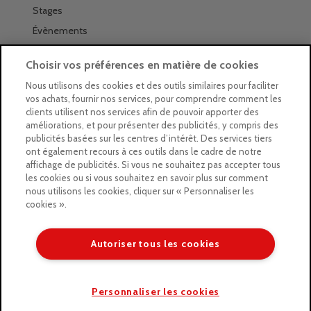
Stages
Évènements
Les magasins Géants
Choisir vos préférences en matière de cookies
Trouver nos magasins
Nous utilisons des cookies et des outils similaires pour faciliter
vos achats, fournir nos services, pour comprendre comment les
La newsletter des magasins
clients utilisent nos services afin de pouvoir apporter des
améliorations, et pour présenter des publicités, y compris des
Feuilleter le Guide
publicités basées sur les centres d’intérêt. Des services tiers
ont également recours à ces outils dans le cadre de notre
Gratuit : intégrer le Guide
affichage de publicités. Si vous ne souhaitez pas accepter tous
les cookies ou si vous souhaitez en savoir plus sur comment
Marques Beaux-Arts
nous utilisons les cookies, cliquer sur « Personnaliser les
cookies ».
Matériel pour l’aquarelle
Matériel pour l’acrylique
Autoriser tous les cookies
Matériel pour l’huile
Copyright © 2026 LE GEANT DES BEAUX ARTS
Personnaliser les cookies