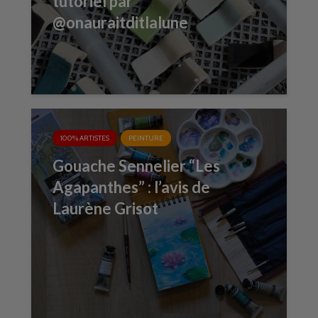
tutoriel par
@onauraitditlalune
100% ARTISTES
PEINTURE
Gouache Sennelier “Les
Agapanthes” : l’avis de
Laurène Grisot