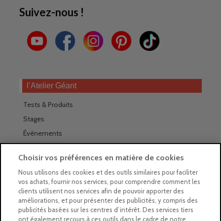
Suivez-nous !
l’Atelier Géant
Tests & Produits
Stages
Évènements
Les magasins Géants
Choisir vos préférences en matière de cookies
Trouver nos magasins
Nous utilisons des cookies et des outils similaires pour faciliter
vos achats, fournir nos services, pour comprendre comment les
La newsletter des magasins
clients utilisent nos services afin de pouvoir apporter des
améliorations, et pour présenter des publicités, y compris des
Feuilleter le Guide
publicités basées sur les centres d’intérêt. Des services tiers
ont également recours à ces outils dans le cadre de notre