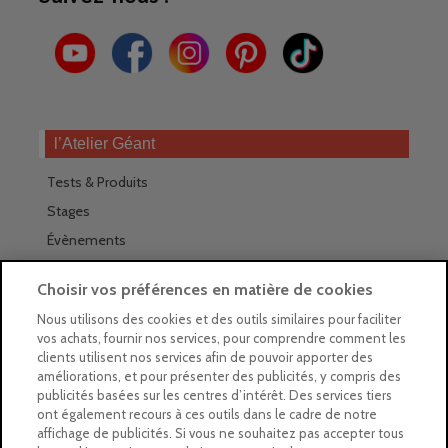
l’Atelier Géant
Tests & Produits
Stages
Évènements
Les magasins Géants
Choisir vos préférences en matière de cookies
Trouver nos magasins
Nous utilisons des cookies et des outils similaires pour faciliter
vos achats, fournir nos services, pour comprendre comment les
La newsletter des magasins
clients utilisent nos services afin de pouvoir apporter des
améliorations, et pour présenter des publicités, y compris des
Feuilleter le Guide
publicités basées sur les centres d’intérêt. Des services tiers
ont également recours à ces outils dans le cadre de notre
Gratuit : intégrer le Guide
affichage de publicités. Si vous ne souhaitez pas accepter tous