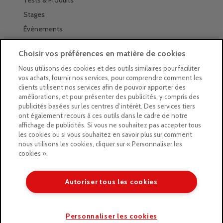
Tests & Produits
Stages
Évènements
Les magasins Géants
Choisir vos préférences en matière de cookies
Trouver nos magasins
Nous utilisons des cookies et des outils similaires pour faciliter
vos achats, fournir nos services, pour comprendre comment les
La newsletter des magasins
clients utilisent nos services afin de pouvoir apporter des
améliorations, et pour présenter des publicités, y compris des
Feuilleter le Guide
publicités basées sur les centres d’intérêt. Des services tiers
ont également recours à ces outils dans le cadre de notre
Gratuit : intégrer le Guide
affichage de publicités. Si vous ne souhaitez pas accepter tous
les cookies ou si vous souhaitez en savoir plus sur comment
Marques Beaux-Arts
nous utilisons les cookies, cliquer sur « Personnaliser les
cookies ».
Matériel pour l’aquarelle
Matériel pour l’acrylique
Autoriser tous les cookies
Matériel pour l’huile
Copyright © 2026 LE GEANT DES BEAUX ARTS
Personnaliser les cookies