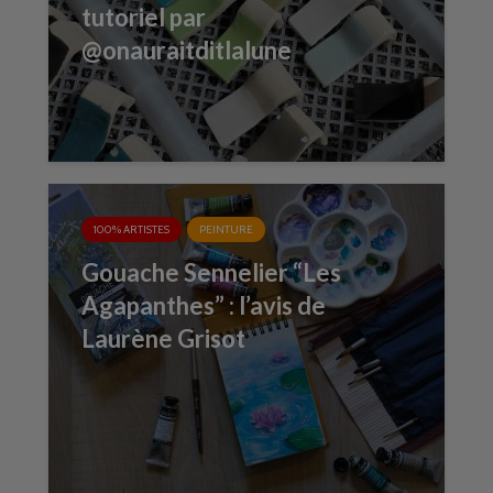
tutoriel par
@onauraitditlalune
100% ARTISTES
PEINTURE
Gouache Sennelier “Les
Agapanthes” : l’avis de
Laurène Grisot