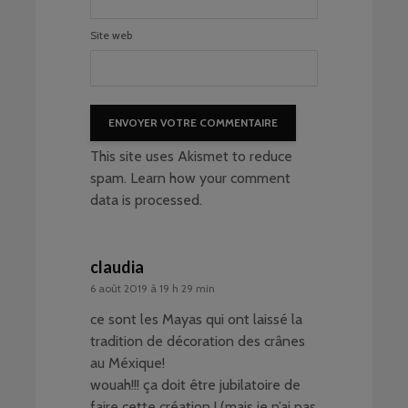
Site web
This site uses Akismet to reduce
spam.
Learn how your comment
data is processed
.
claudia
6 août 2019 à 19 h 29 min
ce sont les Mayas qui ont laissé la
tradition de décoration des crânes
au Méxique!
wouah!!! ça doit être jubilatoire de
faire cette création ! (mais je n’ai pas