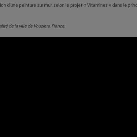
 d’une peinture sur mur, selon le projet « Vitamines » dans le princ
ité de la ville de Vouziers, France.