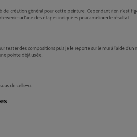
édé de création général pour cette peinture. Cependant rien n’est 
tervenir sur l’une des étapes indiquées pour améliorer le résultat.
our tester des compositions puis je le reporte sur le mur à l’aide d’un 
c une pointe déjà usée.
sous de celle-ci.
res