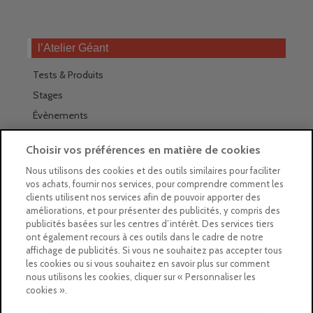
l’Atelier Géant
Tests & Produits
Stages
Évènements
Les magasins Géants
Choisir vos préférences en matière de cookies
Trouver nos magasins
Nous utilisons des cookies et des outils similaires pour faciliter
vos achats, fournir nos services, pour comprendre comment les
La newsletter des magasins
clients utilisent nos services afin de pouvoir apporter des
améliorations, et pour présenter des publicités, y compris des
Feuilleter le Guide
publicités basées sur les centres d’intérêt. Des services tiers
ont également recours à ces outils dans le cadre de notre
Gratuit : intégrer le Guide
affichage de publicités. Si vous ne souhaitez pas accepter tous
les cookies ou si vous souhaitez en savoir plus sur comment
Marques Beaux-Arts
nous utilisons les cookies, cliquer sur « Personnaliser les
cookies ».
Matériel pour l’aquarelle