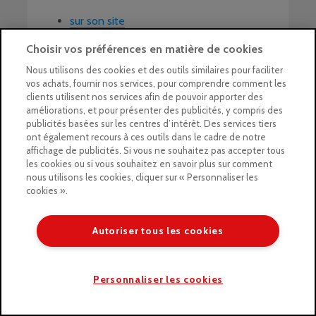
sur son site
sur YouTube
Choisir vos préférences en matière de cookies
Nous utilisons des cookies et des outils similaires pour faciliter
Retrouvez Le Géant des Beaux-Arts sur nos
vos achats, fournir nos services, pour comprendre comment les
autres réseaux :
clients utilisent nos services afin de pouvoir apporter des
améliorations, et pour présenter des publicités, y compris des
Facebook
publicités basées sur les centres d’intérêt. Des services tiers
ont également recours à ces outils dans le cadre de notre
Instagram
affichage de publicités. Si vous ne souhaitez pas accepter tous
YouTube
les cookies ou si vous souhaitez en savoir plus sur comment
nous utilisons les cookies, cliquer sur « Personnaliser les
TikTok
cookies ».
Pinterest
Autoriser tous les cookies
paysage
peinture aquarelle
pinceaux
sennelier
Personnaliser les cookies