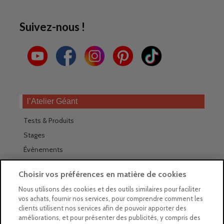
Suivez-nous !
l’Atelier Géant
Tests & Produits
Stages
Évènements
Les magasins Géants
Choisir vos préférences en matière de cookies
Trouver nos magasins
Nous utilisons des cookies et des outils similaires pour faciliter
vos achats, fournir nos services, pour comprendre comment les
La newsletter des magasins
clients utilisent nos services afin de pouvoir apporter des
améliorations, et pour présenter des publicités, y compris des
Feuilleter le Guide