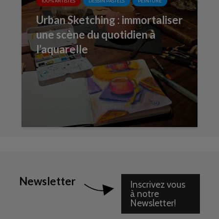
100% ARTISTES
DESSIN PASTELS
PEINTURE
Urban Sketching : immortaliser
une scène du quotidien à
l’aquarelle
Newsletter
Inscrivez vous
à notre
Newsletter!