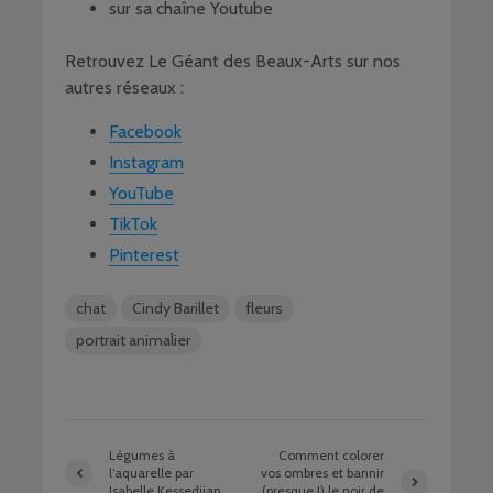
sur sa chaîne Youtube
Retrouvez Le Géant des Beaux-Arts sur nos
autres réseaux :
Facebook
Instagram
YouTube
TikTok
Pinterest
chat
Cindy Barillet
fleurs
portrait animalier
Légumes à
Comment colorer
l’aquarelle par
vos ombres et bannir
Isabelle Kessedjian
(presque !) le noir de