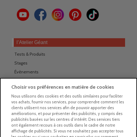
l’Atelier Géant
Tests & Produits
Stages
Évènements
Les magasins Géants
Choisir vos préférences en matière de cookies
Trouver nos magasins
Nous utilisons des cookies et des outils similaires pour faciliter
vos achats, fournir nos services, pour comprendre comment les
La newsletter des magasins
clients utilisent nos services afin de pouvoir apporter des
améliorations, et pour présenter des publicités, y compris des
Feuilleter le Guide
publicités basées sur les centres d’intérêt. Des services tiers
ont également recours à ces outils dans le cadre de notre
Gratuit : intégrer le Guide
affichage de publicités. Si vous ne souhaitez pas accepter tous
les cookies ou si vous souhaitez en savoir plus sur comment