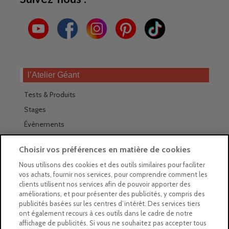
l’Atelier Géant
Tests & Produits
Stages
Évènements
Les magasins Géants
Choisir vos préférences en matière de cookies
Trouver nos magasins
Nous utilisons des cookies et des outils similaires pour faciliter
vos achats, fournir nos services, pour comprendre comment les
La newsletter des magasins
clients utilisent nos services afin de pouvoir apporter des
améliorations, et pour présenter des publicités, y compris des
Feuilleter le Guide
publicités basées sur les centres d’intérêt. Des services tiers
ont également recours à ces outils dans le cadre de notre
Gratuit : intégrer le Guide
affichage de publicités. Si vous ne souhaitez pas accepter tous