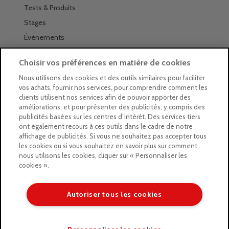
Tests & Produits
Stages
Évènements
Les magasins Géants
Choisir vos préférences en matière de cookies
Trouver nos magasins
Nous utilisons des cookies et des outils similaires pour faciliter
vos achats, fournir nos services, pour comprendre comment les
La newsletter des magasins
clients utilisent nos services afin de pouvoir apporter des
améliorations, et pour présenter des publicités, y compris des
Feuilleter le Guide
publicités basées sur les centres d’intérêt. Des services tiers
ont également recours à ces outils dans le cadre de notre
Gratuit : intégrer le Guide
affichage de publicités. Si vous ne souhaitez pas accepter tous
les cookies ou si vous souhaitez en savoir plus sur comment
Marques Beaux-Arts
nous utilisons les cookies, cliquer sur « Personnaliser les
cookies ».
Matériel pour l’aquarelle
Matériel pour l’acrylique
Autoriser tous les cookies
Matériel pour l’huile
Copyright © 2026 LE GEANT DES BEAUX ARTS