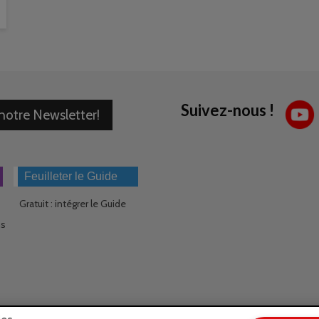
Suivez-nous !
 notre Newsletter!
Feuilleter le Guide
Gratuit : intégrer le Guide
ns
ies