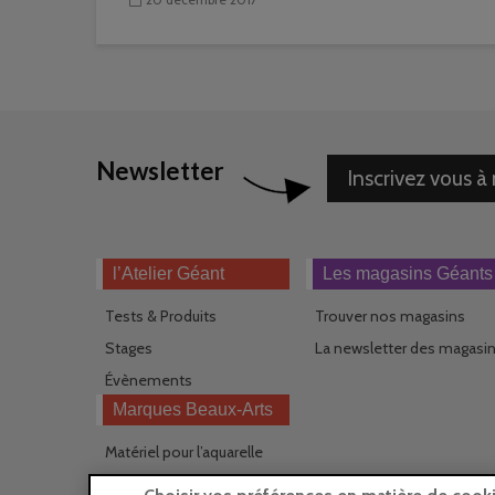
Newsletter
Inscrivez vous à
l’Atelier Géant
Les magasins Géants
Tests & Produits
Trouver nos magasins
Stages
La newsletter des magasi
Évènements
Marques Beaux-Arts
Matériel pour l’aquarelle
Matériel pour l’acrylique
Choisir vos préférences en matière de cook