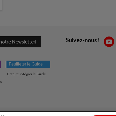
Suivez-nous !
 notre Newsletter!
Feuilleter le Guide
Gratuit : intégrer le Guide
ns
ies