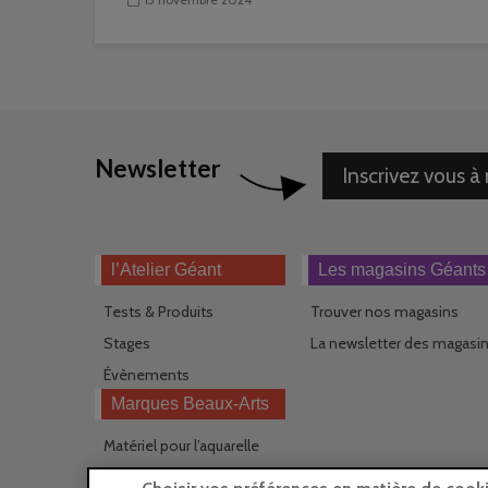
Newsletter
Inscrivez vous à
l’Atelier Géant
Les magasins Géants
Tests & Produits
Trouver nos magasins
Stages
La newsletter des magasi
Évènements
Marques Beaux-Arts
Matériel pour l’aquarelle
Matériel pour l’acrylique
Choisir vos préférences en matière de cook