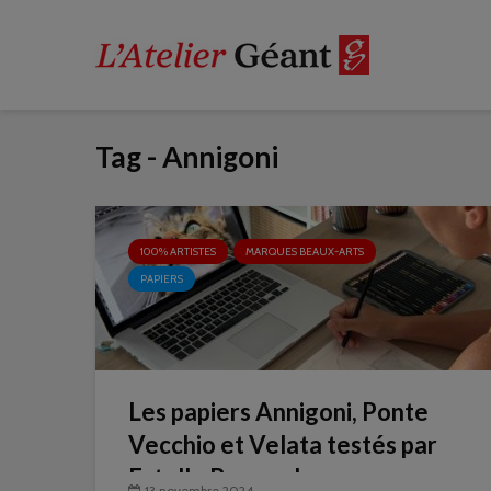
Tag - Annigoni
100% ARTISTES
MARQUES BEAUX-ARTS
PAPIERS
Les papiers Annigoni, Ponte
Vecchio et Velata testés par
Estelle Berraud
13 novembre 2024