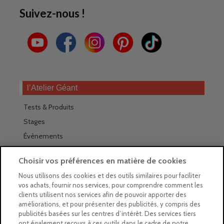
Suivez-nous !
l’Atelier Géant
Tests & Produits
Stages
Évènements
Les magasins Géants
Choisir vos préférences en matière de cookies
Trouver nos magasins
Nous utilisons des cookies et des outils similaires pour faciliter
vos achats, fournir nos services, pour comprendre comment les
La newsletter des magasins
clients utilisent nos services afin de pouvoir apporter des
améliorations, et pour présenter des publicités, y compris des
Feuilleter le Guide
publicités basées sur les centres d’intérêt. Des services tiers
ont également recours à ces outils dans le cadre de notre