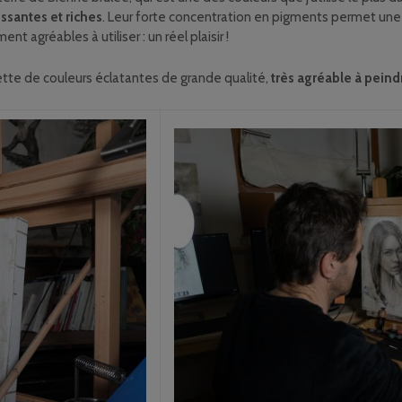
ssantes et riches
. Leur forte concentration en pigments permet 
nt agréables à utiliser : un réel plaisir !
tte de couleurs éclatantes de grande qualité,
très agréable à peind