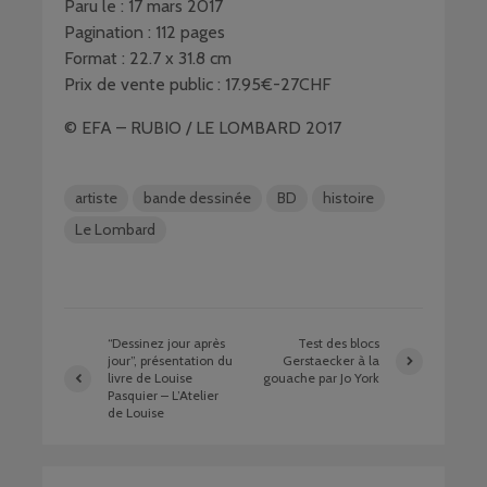
Paru le : 17 mars 2017
Pagination : 112 pages
Format : 22.7 x 31.8 cm
Prix de vente public : 17.95€-­27CHF
© EFA – RUBIO / LE LOMBARD 2017
artiste
bande dessinée
BD
histoire
Le Lombard
“Dessinez jour après
Test des blocs
jour”, présentation du
Gerstaecker à la
livre de Louise
gouache par Jo York
Pasquier – L’Atelier
de Louise