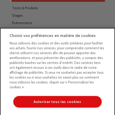
Tests & Produits
Stages
Évènements
Les magasins Géants
Choisir vos préférences en matière de cookies
Trouver nos magasins
Nous utilisons des cookies et des outils similaires pour faciliter
vos achats, fournir nos services, pour comprendre comment les
La newsletter des magasins
clients utilisent nos services afin de pouvoir apporter des
améliorations, et pour présenter des publicités, y compris des
Feuilleter le Guide
publicités basées sur les centres d’intérêt. Des services tiers
ont également recours à ces outils dans le cadre de notre
Gratuit : intégrer le Guide
affichage de publicités. Si vous ne souhaitez pas accepter tous
les cookies ou si vous souhaitez en savoir plus sur comment
Marques Beaux-Arts
nous utilisons les cookies, cliquer sur « Personnaliser les
cookies ».
Matériel pour l’aquarelle
Matériel pour l’acrylique
Autoriser tous les cookies
Matériel pour l’huile