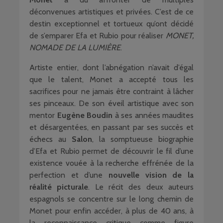
déconvenues artistiques et privées. C’est de ce
destin exceptionnel et tortueux qu’ont décidé
de s’emparer Efa et Rubio pour réaliser
MONET,
NOMADE DE LA
LUMIÈRE
.
Artiste entier, dont l’abnégation n’avait d’égal
que le talent, Monet a accepté tous les
sacrifices pour ne jamais être contraint à lâcher
ses pinceaux. De son éveil artistique avec son
mentor
Eugène Boudin
à ses années maudites
et désargentées, en passant par ses succès et
échecs au
Salon
, la somptueuse biographie
d’Efa et Rubio permet de découvrir le fil d’une
existence vouée à la recherche effrénée de la
perfection et d’une
nouvelle vision de la
réalité picturale
. Le récit des deux auteurs
espagnols se concentre sur le long chemin de
Monet pour enfin accéder, à plus de 40 ans, à
la reconnaissance critique comme figure