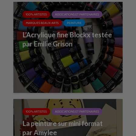
100% ARTISTES
ASSOCIATIONS ET PARTENAIRES
MARQUES BEAUX-ARTS
PEINTURE
L’Acrylique fine Blockx testée
par Emilie Grison
100% ARTISTES
ASSOCIATIONS ET PARTENAIRES
La peinture sur mini format
par Amylee