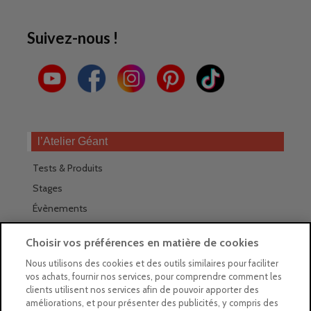
Suivez-nous !
l’Atelier Géant
Tests & Produits
Stages
Évènements
Les magasins Géants
Choisir vos préférences en matière de cookies
Trouver nos magasins
Nous utilisons des cookies et des outils similaires pour faciliter
vos achats, fournir nos services, pour comprendre comment les
La newsletter des magasins
clients utilisent nos services afin de pouvoir apporter des
améliorations, et pour présenter des publicités, y compris des
Feuilleter le Guide